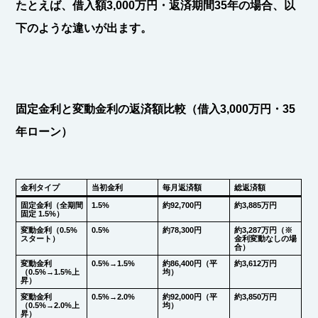
たとえば、借入額3,000万円・返済期間35年の場合、以
下のような違いが出ます。
固定金利と変動金利の返済額比較（借入3,000万円・35
年ローン）
金利タイプ
当初金利
毎月返済額
総返済額
固定金利（全期間
1.5%
約92,700円
約3,885万円
固定 1.5%）
変動金利（0.5%
0.5%
約78,300円
約3,287万円（※
スタート）
金利変動なしの場
合）
変動金利
0.5%→1.5%
約86,400円（平
約3,612万円
（0.5%→1.5%上
均）
昇）
変動金利
0.5%→2.0%
約92,000円（平
約3,850万円
（0.5%→2.0%上
均）
昇）