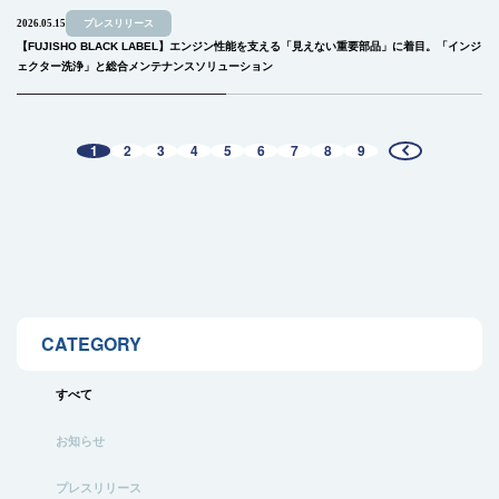
2026.05.15
プレスリリース
【FUJISHO BLACK LABEL】エンジン性能を支える「見えない重要部品」に着目。「インジ
ェクター洗浄」と総合メンテナンスソリューション
1
2
3
4
5
6
7
8
9
CATEGORY
すべて
お知らせ
プレスリリース