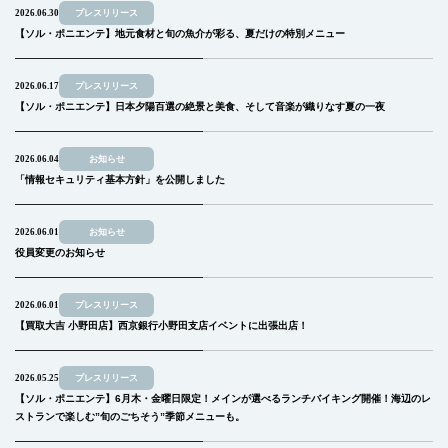
2026.06.30
プレスリリース
【ソル・ポニエンテ】地元食材と旬の魚介が彩る、夏だけの特別メニュー
2026.06.17
プレスリリース
【ソル・ポニエンテ】日本夕陽百選の絶景と美食、そして音楽が織りなす夏の一夜
2026.06.04
お知らせ
「情報セキュリティ基本方針」を公開しました
2026.06.01
お知らせ
役員変更のお知らせ
2026.06.01
プレスリリース
【買取大吉 小野田店】西京銀行小野田支店イベントに出張出店！
2026.05.25
プレスリリース
【ソル・ポニエンテ】6月木・金曜日限定！メインが選べるランチバイキング開催！海辺のレ
ストランで楽しむ”旬のごちそう”季節メニューも。