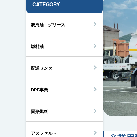
CATEGORY
潤滑油・グリース
燃料油
配送センター
DPF事業
固形燃料
アスファルト