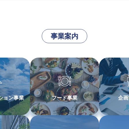
事業案内
ション事業
フード事業
企画