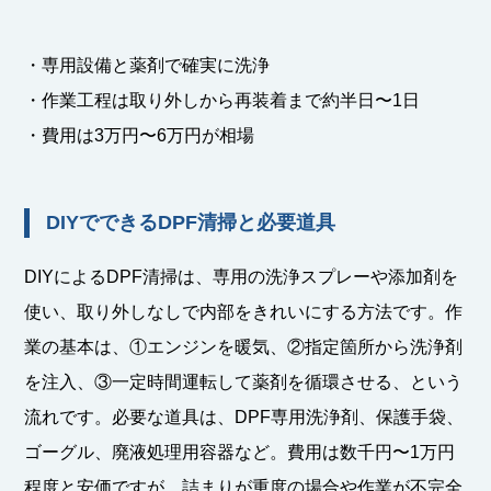
・専用設備と薬剤で確実に洗浄
・作業工程は取り外しから再装着まで約半日〜1日
・費用は3万円〜6万円が相場
DIYでできるDPF清掃と必要道具
DIYによるDPF清掃は、専用の洗浄スプレーや添加剤を
使い、取り外しなしで内部をきれいにする方法です。作
業の基本は、①エンジンを暖気、②指定箇所から洗浄剤
を注入、③一定時間運転して薬剤を循環させる、という
流れです。必要な道具は、DPF専用洗浄剤、保護手袋、
ゴーグル、廃液処理用容器など。費用は数千円〜1万円
程度と安価ですが、詰まりが重度の場合や作業が不完全