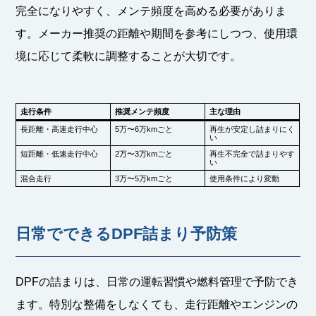
完全になりやすく、メンテ頻度を高める必要がありま
す。メーカー推奨の距離や期間を参考にしつつ、使用環
境に応じて柔軟に調整することが大切です。
走行条件
推奨メンテ頻度
主な理由
長距離・高速走行中心
5万〜6万kmごと
再生が安定し詰まりにく
い
短距離・低速走行中心
2万〜3万kmごと
再生不完全で詰まりやす
い
混合走行
3万〜5万kmごと
使用条件により変動
日常でできるDPF詰まり予防策
DPFの詰まりは、日常の運転習慣や燃料管理で予防でき
ます。特別な整備をしなくても、走行距離やエンジンの