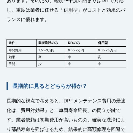
あります。そのため、軽度〜中度の詰まりはDIYで対応
し、重度は業者に任せる「併用型」がコストと効果のバ
ランスに優れます。
条件
業者洗浄のみ
DIY
のみ
併用型
年間費用
1.5〜3万円
0.6〜2万円
0.8〜2.5万円
効果
高
中
高
手間
少
中
中
長期的に見るとどちらが得か？
長期的な視点で考えると、DPFメンテナンス費用の最適
化は「費用対効果」と「車両寿命延長」の両立が鍵で
す。業者依頼は初期費用が高いものの、確実な洗浄によ
り部品寿命を延ばせるため、結果的に高額修理を回避で