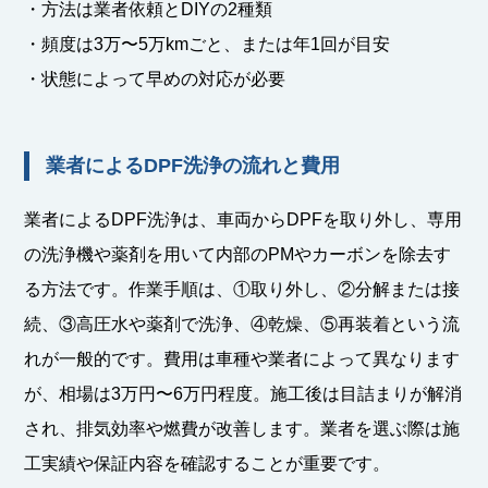
・方法は業者依頼とDIYの2種類
・頻度は3万〜5万kmごと、または年1回が目安
・状態によって早めの対応が必要
業者によるDPF洗浄の流れと費用
業者によるDPF洗浄は、車両からDPFを取り外し、専用
の洗浄機や薬剤を用いて内部のPMやカーボンを除去す
る方法です。作業手順は、①取り外し、②分解または接
続、③高圧水や薬剤で洗浄、④乾燥、⑤再装着という流
れが一般的です。費用は車種や業者によって異なります
が、相場は3万円〜6万円程度。施工後は目詰まりが解消
され、排気効率や燃費が改善します。業者を選ぶ際は施
工実績や保証内容を確認することが重要です。