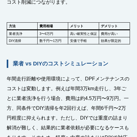
コスト削減につながります。
方法
費用相場
メリット
デメリット
業者洗浄
3〜6万円
高い確実性と保証
費用が高い
DIY清掃
数千円〜1万円
安価で手軽
効果が限定的
業者 vs DIYのコストシミュレーション
年間走行距離や使用環境によって、DPFメンテナンスの
コストは変動します。例えば年間3万km走行し、3年ご
とに業者洗浄を行う場合、費用は約4.5万円〜9万円。一
方、同条件でDIY清掃を年2回行えば、年間6千円〜2万
円程度に抑えられます。ただし、DIYでは重度の詰まり
解消が難しく、結果的に業者依頼が必要になるケースも