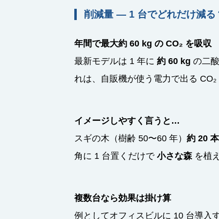
削減量 ― 1 台でどれだけ減る
年間で最大約 60 kg の CO₂ を吸収
最新モデルは 1 年に
約 60 kg
の二酸
れは、自販機が使う電力で出る CO₂
イメージしやすく言うと…
スギの木（樹齢 50〜60 年）
約 20 
角に 1 台置くだけで
小さな森
を植え
複数台なら効果は掛け算
例としてオフィスビルに 10 台導