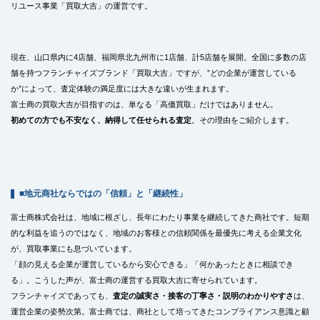
リユース事業「買取大吉」の運営です。
現在、山口県内に4店舗、福岡県北九州市に1店舗、計5店舗を展開。全国に多数の店
舗を持つフランチャイズブランド「買取大吉」ですが、”どの企業が運営している
か”によって、査定体験の満足度には大きな違いが生まれます。
富士商の買取大吉が目指すのは、単なる「高価買取」だけではありません。
初めての方でも不安なく、納得して任せられる査定
。その理由をご紹介します。
■地元商社ならではの「信頼」と「継続性」
富士商株式会社は、地域に根ざし、長年にわたり事業を継続してきた商社です。短期
的な利益を追うのではなく、地域のお客様との信頼関係を最優先に考える企業文化
が、買取事業にも息づいています。
「顔の見える企業が運営しているから安心できる」「何かあったときに相談でき
る」。こうした声が、富士商の運営する買取大吉に寄せられています。
フランチャイズであっても、
査定の誠実さ・接客の丁寧さ・説明のわかりやすさ
は、
運営企業の姿勢次第。富士商では、商社として培ってきたコンプライアンス意識と顧