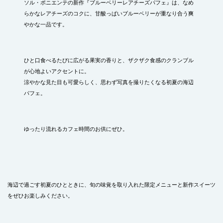
ソル・ポニエンテの新作『ブルーベリーレアチーズパフェ』は、なめ
らかなレアチーズのコクに、甘酸っぱいブルーベリーが重なり合う爽
やかな一品です。
ひと口食べるたびに広がる果実の香りと、ザクザク食感のクランブル
が心地よいアクセントに。
涼やかな見た目も可愛らしく、思わず写真を撮りたくなる初夏の海辺
パフェ。
ゆったり流れるカフェ時間のお供にぜひ。
海辺で過ごす初夏のひとときに、旬の味覚を取り入れた限定メニューと新作スイーツ
をぜひお楽しみください。