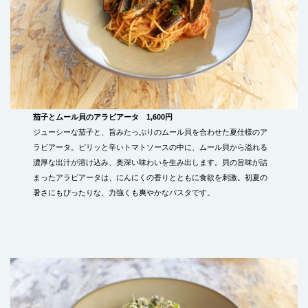
茄子とムール貝のアラビアータ 1,600円
ジューシーな茄子と、旨みたっぷりのムール貝を合わせた夏仕様のア
ラビアータ。ピリッと辛いトマトソースの中に、ムール貝から溢れる
濃厚な出汁が溶け込み、奥深い味わいを生み出します。貝の旨味が詰
まったアラビアータは、にんにくの香りとともに食欲を刺激。初夏の
暑さにもぴったりな、力強くも爽やかなパスタです。